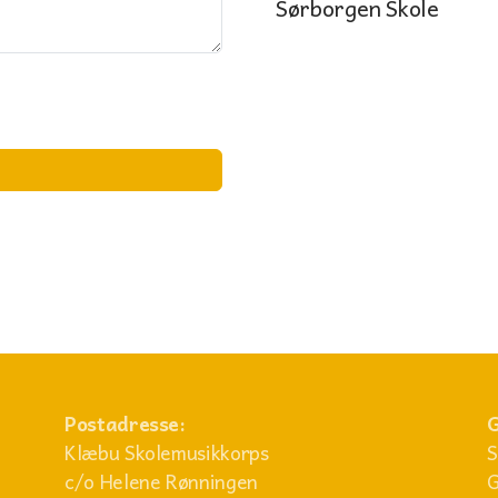
Sørborgen Skole
Postadresse:
G
Klæbu Skolemusikkorps
S
c/o Helene Rønningen
G