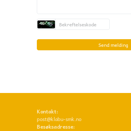
Send melding
Kontakt:
post@klabu-smk.no
Besøksadresse: