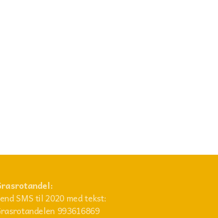
rasrotandel:
end SMS til 2020 med tekst:
rasrotandelen 993616869